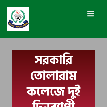
সরকারি
তোলারাম
কলেজে দুই