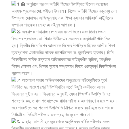
অনুষ্ঠানে প্রধান অতিথি হিসেবে উপস্থিত ছিলেন কলেজের
অধ্যক্ষ প্রফেসর মো. শহীদুল ইসলাম। বিশেষ অতিথি হিসেবে বক্তব্য দেন
উপাধ্যক্ষ মোহাম্মদ আজিজুল্লাহ এবং শিক্ষা ক্যাডার অফিসার্স কাউন্সিলের
সম্পাদক প্রফেসর মোহাম্মদ মইনুল আশরাফ।
অধ্যাপক শাহানাজ বেগম-এর সভাপতিত্বে এবং হিসাববিজ্ঞান
বিভাগের প্রভাষক মো. গিয়াস উদ্দীন-এর সঞ্চালনায় অনুষ্ঠানটি পরিচালিত
হয়। দ্বিতীয় দিনে বিশেষ আলোচক হিসেবে উপস্থিত ছিলেন জাতীয় শিক্ষা
ব্যবস্থাপনা একাডেমির সাবেক মহাপরিচালক ড. জুলফিকার হায়দার। তিনি
শিক্ষার্থীদের সার্বিক উন্নয়নে অভিভাবকদের দায়িত্বশীল ভূমিকা, আধুনিক
শিক্ষণ কৌশল এবং শিক্ষার সুযোগ সম্প্রসারণ বিষয়ে গুরুত্বপূর্ণ দিকনির্দেশনা
প্রদান করেন।
আলোচনা সভায় অভিভাবকদের অনুরোধের পরিপ্রেক্ষিতে পূর্বে
নির্ধারিত ৭৫ শতাংশ শ্রেণি উপস্থিতির শর্তে কিছুটা নমনীয়তা আনার
সিদ্ধান্ত গৃহীত হয়। সিদ্ধান্ত অনুযায়ী, যেসব শিক্ষার্থীর উপস্থিতি ৭৫
শতাংশের কম, তারাও শর্তসাপেক্ষে বার্ষিক পরীক্ষায় অংশগ্রহণ করতে পারবে।
তবে পরবর্তীতে ৭৫ শতাংশ উপস্থিতি নিশ্চিত করতে ব্যর্থ হলে তারা প্রাক-
নির্বাচনী ও নির্বাচনী পরীক্ষায় অংশগ্রহণের সুযোগ পাবে না।
এ ছাড়া আগামী ২৫ জুন থেকে অনুষ্ঠিতব্য বার্ষিক পরীক্ষায় সকল
শিক্ষার্থীর অংশগ্রহণ বাধ্যতামূলক করা হয়েছে। কলেজ কর্তৃপক্ষ জানায়,